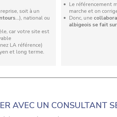
Le référencement ma
eprise, soit à un
marche et on corrig
entours
…), national ou
Donc, une
collabora
albigeois se fait su
èle, car votre site est
vable
enez LA référence)
oyen et long terme.
ER AVEC UN CONSULTANT SE