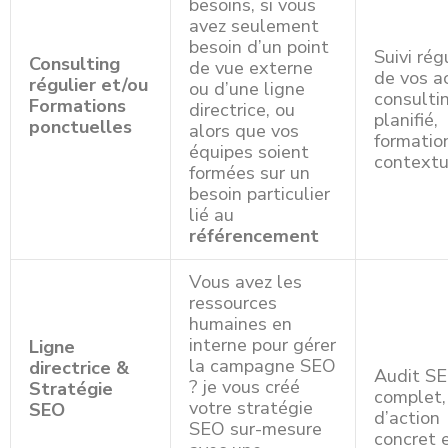
besoins, si vous
avez seulement
besoin d’un point
Suivi rég
Consulting
de vue externe
de vos a
régulier et/ou
ou d’une ligne
consulti
Formations
directrice, ou
planifié,
ponctuelles
alors que vos
formatio
équipes soient
contextu
formées sur un
besoin particulier
lié au
référencement
Vous avez les
ressources
humaines en
interne pour gérer
Ligne
la campagne SEO
directrice &
Audit S
? je vous créé
Stratégie
complet,
votre stratégie
SEO
d’action
SEO sur-mesure
concret 