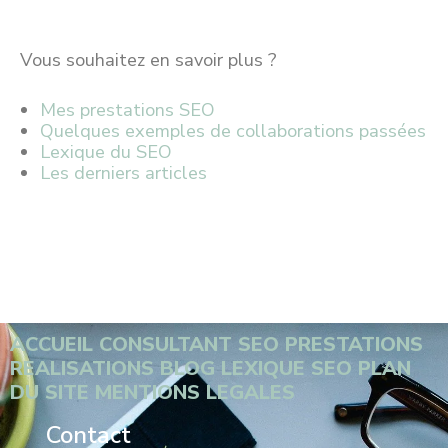
Vous souhaitez en savoir plus ?
Mes prestations SEO
Quelques exemples de collaborations passées
Lexique du SEO
Les derniers articles
ACCUEIL
CONSULTANT SEO
PRESTATIONS
REALISATIONS
BLOG
LEXIQUE SEO
PLAN
DU SITE
MENTIONS LEGALES
Contact