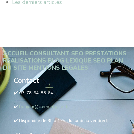
Les derniers articles
ACCUEIL
CONSULTANT SEO
PRESTATIONS
REALISATIONS
BLOG
LEXIQUE SEO
PLAN
DU SITE
MENTIONS LEGALES
Contact
✔️ 07-78-54-88-64
✔️
bonjour@clementgillet.fr
✔️ Disponible de 9h à 17h, du lundi au vendredi