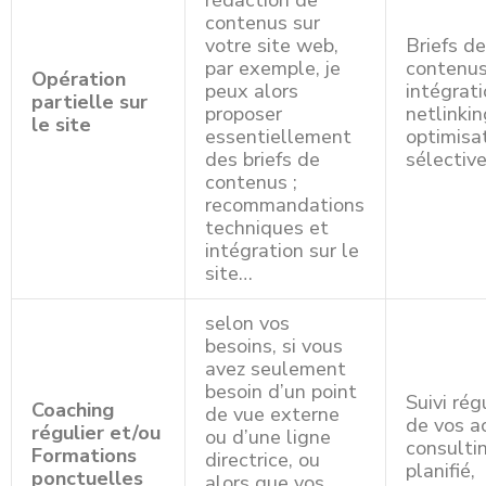
rédaction de
contenus sur
votre site web,
Briefs d
par exemple, je
contenus
Opération
peux alors
intégrati
partielle sur
proposer
netlinkin
le site
essentiellement
optimisa
des briefs de
sélectiv
contenus ;
recommandations
techniques et
intégration sur le
site…
selon vos
besoins, si vous
avez seulement
besoin d’un point
Suivi rég
Coaching
de vue externe
de vos a
régulier et/ou
ou d’une ligne
consulti
Formations
directrice, ou
planifié,
ponctuelles
alors que vos