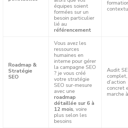
alors que vos
formatio
équipes soient
contextu
formées sur un
besoin particulier
lié au
référencement
Vous avez les
ressources
humaines en
interne pour gérer
Roadmap &
la campagne SEO
Audit S
Stratégie
? je vous créé
complet,
SEO
votre stratégie
d’action
SEO sur-mesure
concret 
avec une
marche à
roadmap
détaillée sur 6 à
12 mois
, voire
plus selon les
besoins