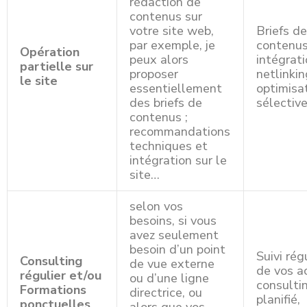
rédaction de
contenus sur
votre site web,
Briefs d
par exemple, je
contenus
Opération
peux alors
intégrati
partielle sur
proposer
netlinkin
le site
essentiellement
optimisa
des briefs de
sélectiv
contenus ;
recommandations
techniques et
intégration sur le
site…
selon vos
besoins, si vous
avez seulement
besoin d’un point
Suivi rég
Consulting
de vue externe
de vos a
régulier et/ou
ou d’une ligne
consulti
Formations
directrice, ou
planifié,
ponctuelles