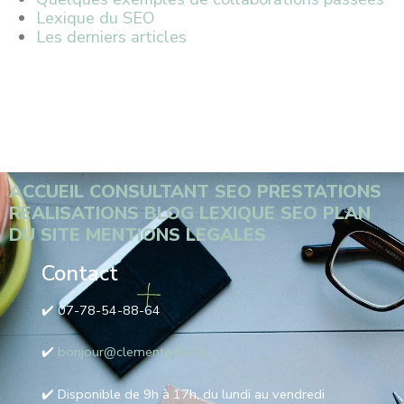
Lexique du SEO
Les derniers articles
ACCUEIL
CONSULTANT SEO
PRESTATIONS
REALISATIONS
BLOG
LEXIQUE SEO
PLAN
DU SITE
MENTIONS LEGALES
Contact
✔️ 07-78-54-88-64
✔️
bonjour@clementgillet.fr
✔️ Disponible de 9h à 17h, du lundi au vendredi