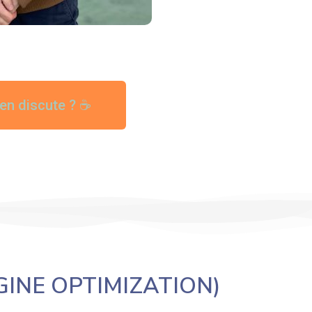
en discute ? ☕
INE OPTIMIZATION)