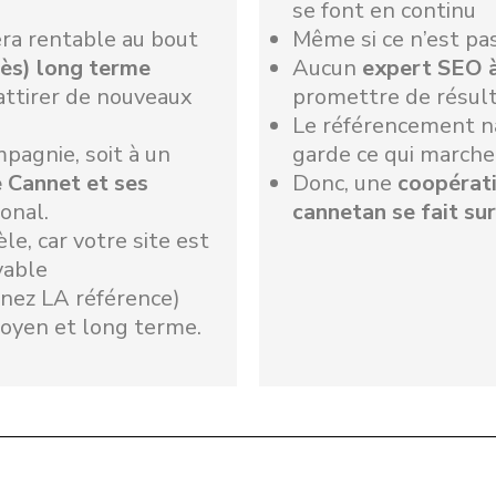
se font en continu
ra rentable au bout
Même si ce n’est pas
rès) long terme
Aucun
expert SEO 
attirer de nouveaux
promettre de résult
Le référencement na
pagnie, soit à un
garde ce qui marche
 Cannet et ses
Donc, une
coopérat
ional.
cannetan se fait su
èle, car votre site est
vable
enez LA référence)
moyen et long terme.