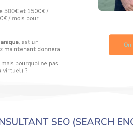
e 500€ et 1500€ /
00€ / mois pour
ganique
, est un
On 
sez maintenant donnera
, mais pourquoi ne pas
 virtuel) ?
NSULTANT SEO (SEARCH ENG