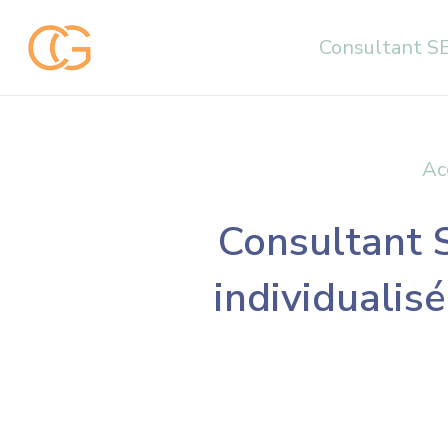
Aller
au
Consultant S
contenu
Ac
Consultant S
individualis