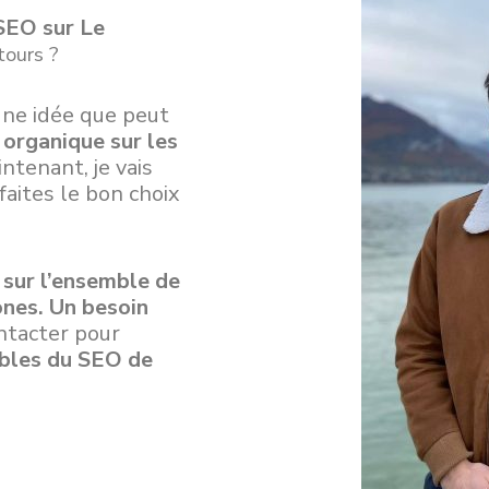
 SEO sur
Le
ours ?
une idée que peut
 organique sur les
intenant, je vais
faites le bon choix
 sur l’ensemble de
ones. Un besoin
ntacter pour
ibles du SEO de