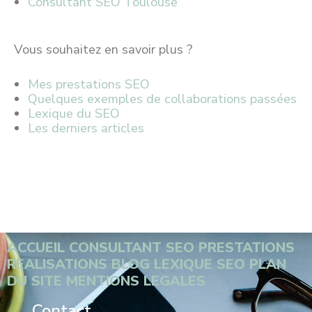
Consultant SEO Toulouse
Vous souhaitez en savoir plus ?
Mes prestations SEO
Quelques exemples de collaborations passées
Lexique du SEO
Les derniers articles
ACCUEIL
CONSULTANT SEO
PRESTATIONS
REALISATIONS
BLOG
LEXIQUE SEO
PLAN
DU SITE
MENTIONS LEGALES
Contact