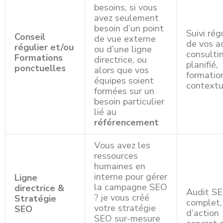
besoins, si vous
avez seulement
besoin d’un point
Suivi rég
Conseil
de vue externe
de vos a
régulier et/ou
ou d’une ligne
consulti
Formations
directrice, ou
planifié,
ponctuelles
alors que vos
formatio
équipes soient
contextu
formées sur un
besoin particulier
lié au
référencement
Vous avez les
ressources
humaines en
interne pour gérer
Ligne
la campagne SEO
directrice &
Audit S
? je vous créé
Stratégie
complet,
votre stratégie
SEO
d’action
SEO sur-mesure