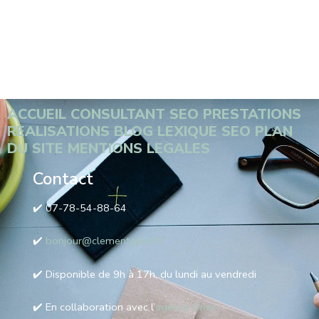
ACCUEIL
CONSULTANT SEO
PRESTATIONS
REALISATIONS
BLOG
LEXIQUE SEO
PLAN
DU SITE
MENTIONS LEGALES
Contact
✔️ 07-78-54-88-64
✔️
bonjour@clementgillet.fr
✔️ Disponible de 9h à 17h, du lundi au vendredi
✔️ En collaboration avec l’
agence Onze