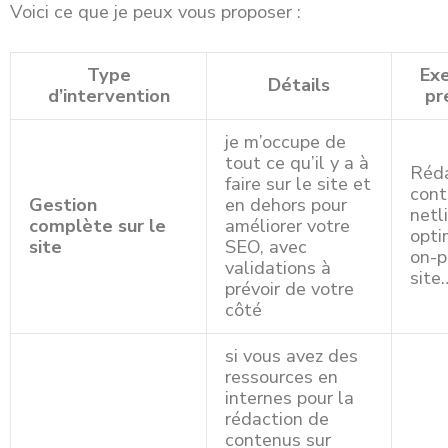
Voici ce que je peux vous proposer :
Type
Ex
Détails
d’intervention
pr
je m’occupe de
tout ce qu’il y a à
Réda
faire sur le site et
cont
Gestion
en dehors pour
netl
complète sur le
améliorer votre
opti
site
SEO, avec
on-p
validations à
site
prévoir de votre
côté
si vous avez des
ressources en
internes pour la
rédaction de
contenus sur