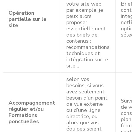
votre site web,
Brie
par exemple, je
cont
Opération
peux alors
inté
partielle sur le
proposer
netl
site
essentiellement
opti
des briefs de
séle
contenus ;
recommandations
techniques et
intégration sur le
site…
selon vos
besoins, si vous
avez seulement
besoin d’un point
Suiv
Accompagnement
de vue externe
de v
régulier et/ou
ou d’une ligne
cons
Formations
directrice, ou
plani
ponctuelles
alors que vos
form
équipes soient
cont