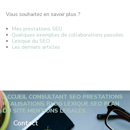
Vous souhaitez en savoir plus ?
Mes prestations SEO
Quelques exemples de collaborations passées
Lexique du SEO
Les derniers articles
ACCUEIL
CONSULTANT SEO
PRESTATIONS
REALISATIONS
BLOG
LEXIQUE SEO
PLAN
DU SITE
MENTIONS LEGALES
Contact