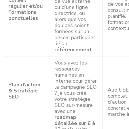
Conseil
de vue externe
de vos a
régulier et/ou
ou d’une ligne
consulti
Formations
directrice, ou
planifié,
ponctuelles
alors que vos
formatio
équipes soient
contextu
formées sur un
besoin particulier
lié au
référencement
Vous avez les
ressources
humaines en
interne pour gérer
Plan d’action
la campagne SEO
Audit S
& Stratégie
? je vous créé
complet,
SEO
votre stratégie
d’action
SEO sur-mesure
concret 
avec une
marche à
roadmap
détaillée sur 6 à